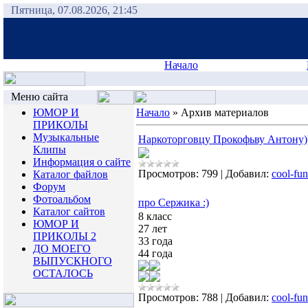
Пятница, 07.08.2026, 21:45
Начало
Меню сайта
ЮМОР И
Начало
»
Архив материалов
ПРИКОЛЫ
Музыкальные
Наркоторговцу Прокофьву Антону)
Клипы
Информация о сайте
Просмотров:
799
|
Добавил:
cool-fun
Каталог файлов
Форум
Фотоальбом
про Сержика :)
Каталог сайтов
8 класс
ЮМОР И
27 лет
ПРИКОЛЫ 2
33 года
ДО МОЕГО
44 года
ВЫПУСКНОГО
ОСТАЛОСЬ
Просмотров:
788
|
Добавил:
cool-fun